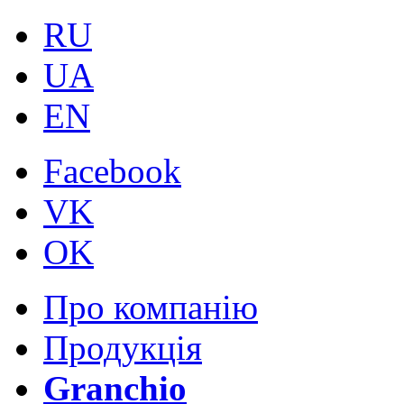
RU
UA
EN
Facebook
VK
OK
Про компанію
Продукція
Granchio