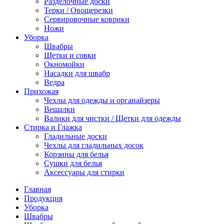
Разделочные доски
Терки / Овощерезки
Сервировочные коврики
Ножи
Уборка
Швабры
Щетки и совки
Окномойки
Насадки для швабр
Ведра
Прихожая
Чехлы для одежды и органайзеры
Вешалки
Валики для чистки / Щетки для одежды
Стирка и Глажка
Гладильные доски
Чехлы для гладильных досок
Корзины для белья
Сушки для белья
Аксессуары для стирки
Главная
Продукция
Уборка
Швабры