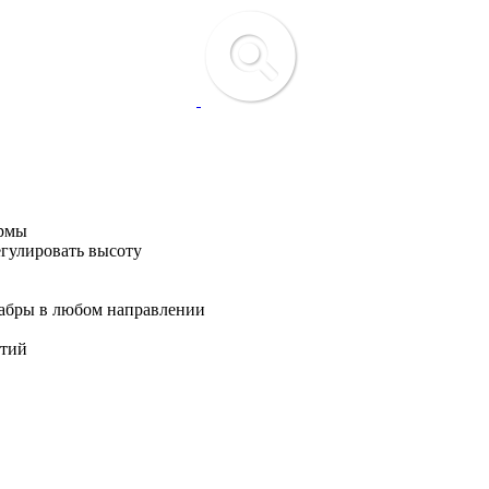
ормы
егулировать высоту
абры в любом направлении
ытий