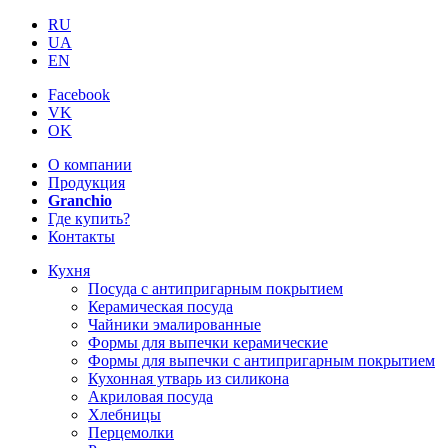
RU
UA
EN
Facebook
VK
OK
О компании
Продукция
Granchio
Где купить?
Контакты
Кухня
Посуда с антипригарным покрытием
Керамическая посуда
Чайники эмалированные
Формы для выпечки керамические
Формы для выпечки с антипригарным покрытием
Кухонная утварь из силикона
Акриловая посуда
Хлебницы
Перцемолки