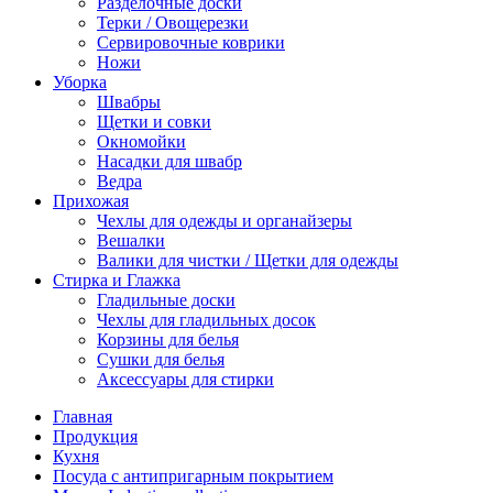
Разделочные доски
Терки / Овощерезки
Сервировочные коврики
Ножи
Уборка
Швабры
Щетки и совки
Окномойки
Насадки для швабр
Ведра
Прихожая
Чехлы для одежды и органайзеры
Вешалки
Валики для чистки / Щетки для одежды
Стирка и Глажка
Гладильные доски
Чехлы для гладильных досок
Корзины для белья
Сушки для белья
Аксессуары для стирки
Главная
Продукция
Кухня
Посуда с антипригарным покрытием