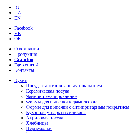
RU
UA
EN
Facebook
VK
OK
О компании
Продукция
Granchio
Где купить?
Контакты
Кухня
Посуда с антипригарным покрытием
Керамическая посуда
Чайники эмалированные
Формы для выпечки керамические
Формы для выпечки с антипригарным покрытием
Кухонная утварь из силикона
Акриловая посуда
Хлебницы
Перцемолки